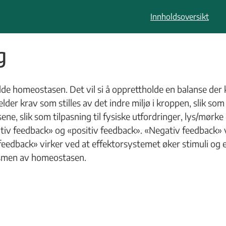
Innholdsoversikt
g
lde homeostasen. Det vil si å opprettholde en balanse der k
 gjelder krav som stilles av det indre miljø i kroppen, sli
sene, slik som tilpasning til fysiske utfordringer, lys/m
v feedback» og «positiv feedback». «Negativ feedback» vi
eedback» virker ved at effektorsystemet øker stimuli og e
ismen av homeostasen.