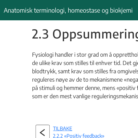
Hopp
Anatomisk terminologi, homeostase og biokjemi
til
innhold
2.3 Oppsummerin
Fysiologi handler i stor grad om å opprettho
de ulike krav som stilles til enhver tid. Det
blodtrykk, samt krav som stilles fra omgivel
reguleres nøye av de to mekanismene «negati
på stimuli og hemmer denne, mens «positiv f
som er den mest vanlige reguleringsmekan
TILBAKE
2.2.2 «Positiv feedback»