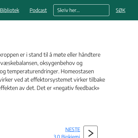
Bibliotek
Podcast
SØK
roppen er i stand til å møte eller håndtere
k som væskebalansen, oksygenbehov og
ørke og temperaturendringer. Homeostasen
rker ved at effektorsystemet virker tilbake
ffekten av det. Det er «negativ feedback»
NESTE
3.0 Biokjemi